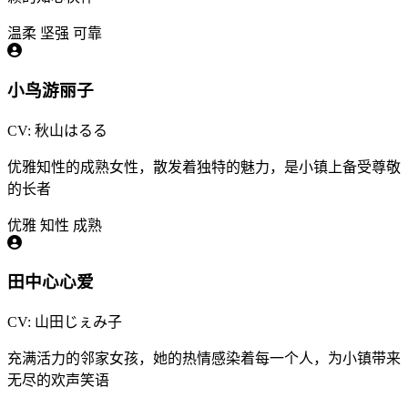
温柔
坚强
可靠
小鸟游丽子
CV: 秋山はるる
优雅知性的成熟女性，散发着独特的魅力，是小镇上备受尊敬
的长者
优雅
知性
成熟
田中心心爱
CV: 山田じぇみ子
充满活力的邻家女孩，她的热情感染着每一个人，为小镇带来
无尽的欢声笑语