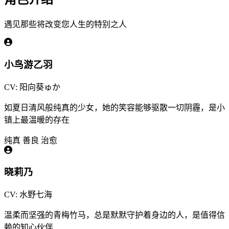
遇见那些将改变您人生的特别之人
小鸟游乙羽
CV: 阳向葵ゅか
如夏日清风般纯真的少女，她的笑容能够驱散一切阴霾，是小
镇上最温暖的存在
纯真
善良
治愈
晓莉乃
CV: 水野七海
温柔而坚强的青梅竹马，总是默默守护着身边的人，是值得信
赖的知心伙伴