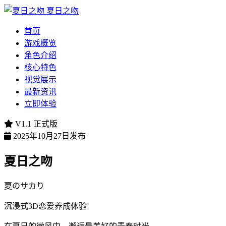
夏日之吻
首页
游戏概览
角色介绍
核心特色
视觉展示
最新资讯
立即体验
V1.1 正式版
2025年10月27日发布
夏日之吻
夏のサカり
沉浸式3D恋爱养成体验